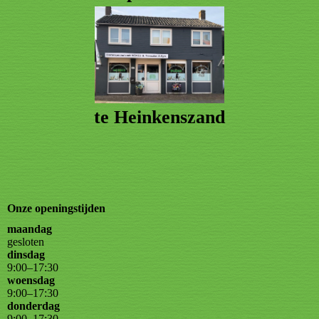
te Heinkenszand
Onze openingstijden
maandag
gesloten
dinsdag
9
:
00
–
17
:
30
woensdag
9
:
00
–
17
:
30
donderdag
9
:
00
–
17
:
30